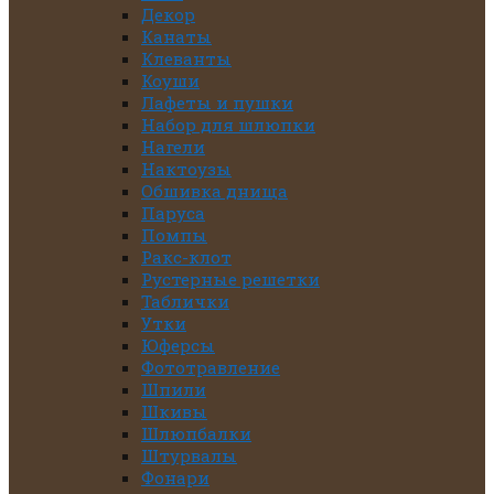
Декор
Канаты
Клеванты
Коуши
Лафеты и пушки
Набор для шлюпки
Нагели
Нактоузы
Обшивка днища
Паруса
Помпы
Ракс-клот
Рустерные решетки
Таблички
Утки
Юферсы
Фототравление
Шпили
Шкивы
Шлюпбалки
Штурвалы
Фонари