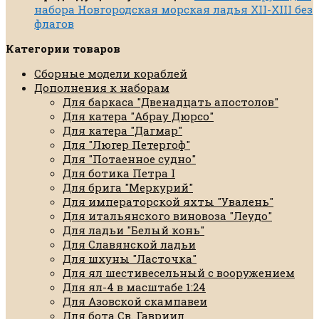
набора Новгородская морская ладья XII-XIII без
флагов
Категории товаров
Сборные модели кораблей
Дополнения к наборам
Для баркаса "Двенадцать апостолов"
Для катера "Абрау Дюрсо"
Для катера "Дагмар"
Для "Люгер Петергоф"
Для "Потаенное судно"
Для ботика Петра I
Для брига "Меркурий"
Для императорской яхты "Увалень"
Для итальянского виновоза "Леудо"
Для ладьи "Белый конь"
Для Славянской ладьи
Для шхуны "Ласточка"
Для ял шестивесельный с вооружением
Для ял-4 в масштабе 1:24
Для Азовской скампавеи
Для бота Св. Гавриил