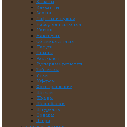
Канаты
Клеванты
Коуши
Лафеты и пушки
Набор для шлюпки
Нагели
Нактоузы
Обшивка днища
Паруса
Помпы
Ракс-клот
Рустерные решетки
Таблички
Утки
Юферсы
Фототравление
Шпили
Шкивы
Шлюпбалки
Штурвалы
Фонари
Якоря
Книги и чертежи