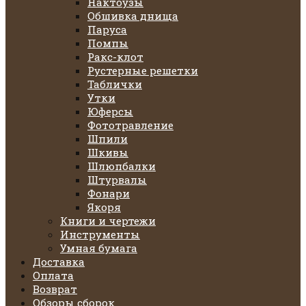
Нактоузы
Обшивка днища
Паруса
Помпы
Ракс-клот
Рустерные решетки
Таблички
Утки
Юферсы
Фототравление
Шпили
Шкивы
Шлюпбалки
Штурвалы
Фонари
Якоря
Книги и чертежи
Инструменты
Умная бумага
Доставка
Оплата
Возврат
Обзоры сборок