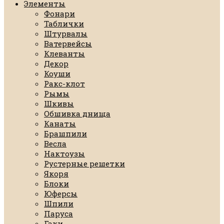
Элементы
Фонари
Таблички
Штурвалы
Ватервейсы
Клеванты
Декор
Коуши
Ракс-клот
Рымы
Шкивы
Обшивка днища
Канаты
Брашпили
Весла
Нактоузы
Рустерные решетки
Якоря
Блоки
Юферсы
Шпили
Паруса
Гаки