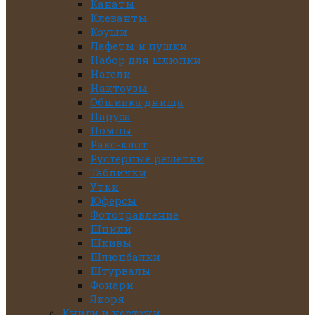
Канаты
Клеванты
Коуши
Лафеты и пушки
Набор для шлюпки
Нагели
Нактоузы
Обшивка днища
Паруса
Помпы
Ракс-клот
Рустерные решетки
Таблички
Утки
Юферсы
Фототравление
Шпили
Шкивы
Шлюпбалки
Штурвалы
Фонари
Якоря
Книги и чертежи