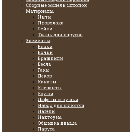
Сборные модели шлюпок
Материалы
Нити
Проволока
Рейки
Ткань для парусов
Элементы
Блоки
Бочки
Брашпили
Весла
Гаки
Декор
Канаты
Клеванты
Коуши
Лафеты и пушки
Набор для шлюпки
Нагели
Нактоузы
Обшивка днища
Паруса