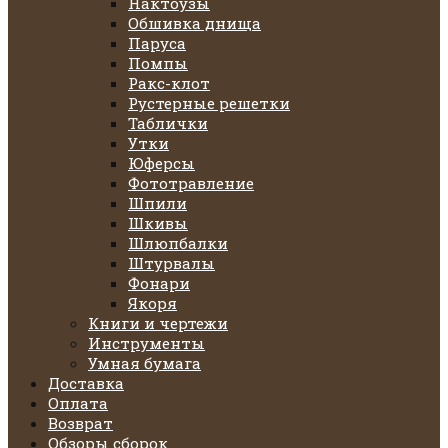
Нактоузы
Обшивка днища
Паруса
Помпы
Ракс-клот
Рустерные решетки
Таблички
Утки
Юферсы
Фототравление
Шпили
Шкивы
Шлюпбалки
Штурвалы
Фонари
Якоря
Книги и чертежи
Инструменты
Умная бумага
Доставка
Оплата
Возврат
Обзоры сборок