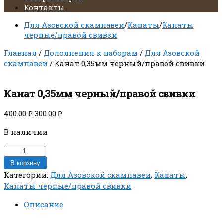
Контакты
Для Азовской скампавеи
/
Канаты
/
Канаты
черные/правой свивки
Главная
/
Дополнения к наборам
/
Для Азовской
скампавеи
/ Канат 0,35мм черный/правой свивки
Канат 0,35мм черный/правой свивки
Первоначальная
Текущая
400.00
₽
300.00
₽
цена
цена:
В наличии
составляла
300.00 ₽.
400.00 ₽.
Количество
товара
В корзину
Канат
Категории:
Для Азовской скампавеи
,
Канаты
,
0,35мм
Канаты черные/правой свивки
черный/
правой
Описание
свивки