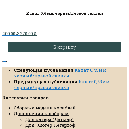
Канат 0,6мм черный/левой свивки
Первоначальная
Текущая
400.00
₽
270.00
₽
цена
цена:
составляла
270.00 ₽.
В корзину
400.00 ₽.
Следующая публикация
Канат 0,45мм
черный/правой свивки
Предыдущая публикация
Канат 0,25мм
черный/правой свивки
Категории товаров
Сборные модели кораблей
Дополнения к наборам
Для катера "Дагмар"
Для "Люгер Петергоф"