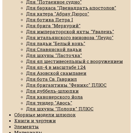
Для "Потаенное судно"
Для баркаса "Двенадцать апостолов"
Для катера "Абрау Дюрсо"
Для ботика Петра I
Для брига "Меркурий"
Для императорской яхты "Увалень"
Для итальянского виновоза "Леудо"
Для ладьи "Белый конь"
Для Славянской ладьи
Для шхуны "Ласточка"
Для ял шестивесельный с вооружением
Для ял-4 в масштабе 1:24
Для Азовской скампавеи
Для бота Св. Гавриил
Для бригантины "Феникс" ПЛЮС
Для дуббель-шлюпки
Для канонерского йола
Для тендер "Авось"
Для шхуны "Полоцк" ПЛЮС
Сборные модели шлюпок
Книги и чертежи
Элементы
Материалы