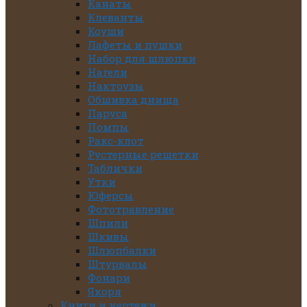
Канаты
Клеванты
Коуши
Лафеты и пушки
Набор для шлюпки
Нагели
Нактоузы
Обшивка днища
Паруса
Помпы
Ракс-клот
Рустерные решетки
Таблички
Утки
Юферсы
Фототравление
Шпили
Шкивы
Шлюпбалки
Штурвалы
Фонари
Якоря
Книги и чертежи