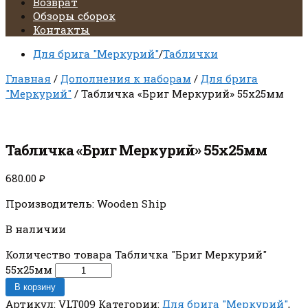
Возврат
Обзоры сборок
Контакты
Для брига "Меркурий"
/
Таблички
Главная
/
Дополнения к наборам
/
Для брига
"Меркурий"
/ Табличка «Бриг Меркурий» 55х25мм
Табличка «Бриг Меркурий» 55х25мм
680.00
₽
Производитель: Wooden Ship
В наличии
Количество товара Табличка "Бриг Меркурий"
55х25мм
В корзину
Артикул:
VLT009
Категории:
Для брига "Меркурий"
,