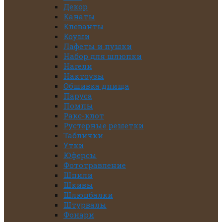
Декор
Канаты
Клеванты
Коуши
Лафеты и пушки
Набор для шлюпки
Нагели
Нактоузы
Обшивка днища
Паруса
Помпы
Ракс-клот
Рустерные решетки
Таблички
Утки
Юферсы
Фототравление
Шпили
Шкивы
Шлюпбалки
Штурвалы
Фонари