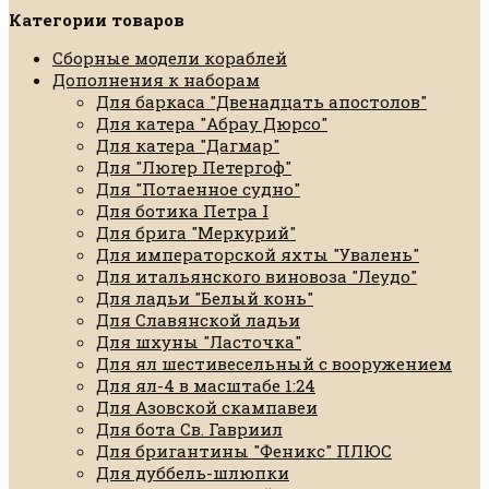
Категории товаров
Сборные модели кораблей
Дополнения к наборам
Для баркаса "Двенадцать апостолов"
Для катера "Абрау Дюрсо"
Для катера "Дагмар"
Для "Люгер Петергоф"
Для "Потаенное судно"
Для ботика Петра I
Для брига "Меркурий"
Для императорской яхты "Увалень"
Для итальянского виновоза "Леудо"
Для ладьи "Белый конь"
Для Славянской ладьи
Для шхуны "Ласточка"
Для ял шестивесельный с вооружением
Для ял-4 в масштабе 1:24
Для Азовской скампавеи
Для бота Св. Гавриил
Для бригантины "Феникс" ПЛЮС
Для дуббель-шлюпки