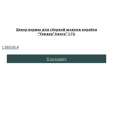
Декор кормы для сборной модели корабля
“Тендер”Авось” 1:72
1,360.00
₽
В корзину