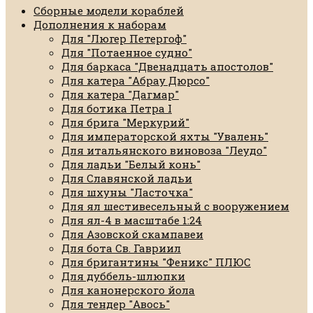
Сборные модели кораблей
Дополнения к наборам
Для "Люгер Петергоф"
Для "Потаенное судно"
Для баркаса "Двенадцать апостолов"
Для катера "Абрау Дюрсо"
Для катера "Дагмар"
Для ботика Петра I
Для брига "Меркурий"
Для императорской яхты "Увалень"
Для итальянского виновоза "Леудо"
Для ладьи "Белый конь"
Для Славянской ладьи
Для шхуны "Ласточка"
Для ял шестивесельный с вооружением
Для ял-4 в масштабе 1:24
Для Азовской скампавеи
Для бота Св. Гавриил
Для бригантины "Феникс" ПЛЮС
Для дуббель-шлюпки
Для канонерского йола
Для тендер "Авось"