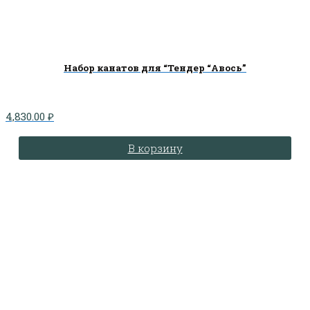
Набор канатов для “Тендер “Авось”
4,830.00
₽
В корзину