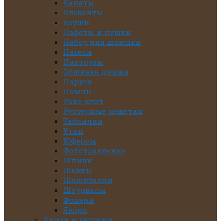
Канаты
Клеванты
Коуши
Лафеты и пушки
Набор для шлюпки
Нагели
Нактоузы
Обшивка днища
Паруса
Помпы
Ракс-клот
Рустерные решетки
Таблички
Утки
Юферсы
Фототравление
Шпили
Шкивы
Шлюпбалки
Штурвалы
Фонари
Якоря
Книги и чертежи