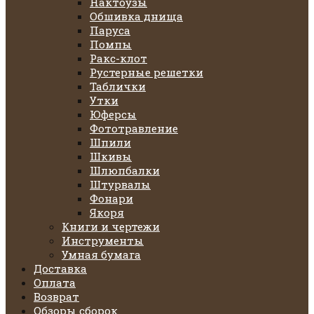
Нактоузы
Обшивка днища
Паруса
Помпы
Ракс-клот
Рустерные решетки
Таблички
Утки
Юферсы
Фототравление
Шпили
Шкивы
Шлюпбалки
Штурвалы
Фонари
Якоря
Книги и чертежи
Инструменты
Умная бумага
Доставка
Оплата
Возврат
Обзоры сборок