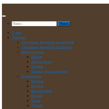
Перейти
к
содержимому
Найти:
О нас
Товары
Сборные модели кораблей
Сборные модели шлюпок
Материалы
Нити
Проволока
Рейки
Ткань для парусов
Элементы
Блоки
Бочки
Брашпили
Весла
Гаки
Декор