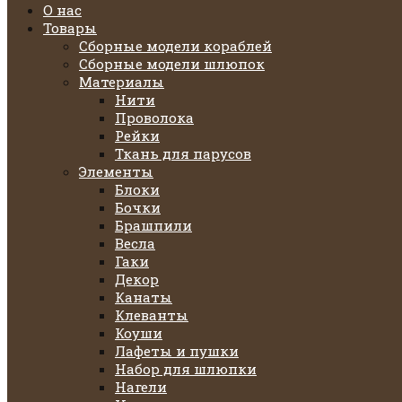
О нас
Товары
Сборные модели кораблей
Сборные модели шлюпок
Материалы
Нити
Проволока
Рейки
Ткань для парусов
Элементы
Блоки
Бочки
Брашпили
Весла
Гаки
Декор
Канаты
Клеванты
Коуши
Лафеты и пушки
Набор для шлюпки
Нагели