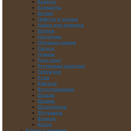
Канаты
Клеванты
Коуши
Лафеты и пушки
Набор для шлюпки
Нагели
Нактоузы
Обшивка днища
Паруса
Помпы
Ракс-клот
Рустерные решетки
Таблички
Утки
Юферсы
Фототравление
Шпили
Шкивы
Шлюпбалки
Штурвалы
Фонари
Якоря
Книги и чертежи