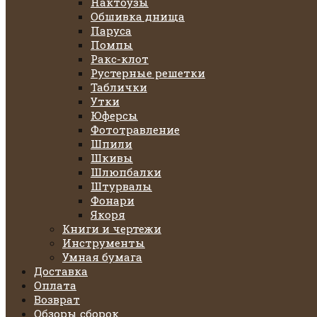
Нактоузы
Обшивка днища
Паруса
Помпы
Ракс-клот
Рустерные решетки
Таблички
Утки
Юферсы
Фототравление
Шпили
Шкивы
Шлюпбалки
Штурвалы
Фонари
Якоря
Книги и чертежи
Инструменты
Умная бумага
Доставка
Оплата
Возврат
Обзоры сборок