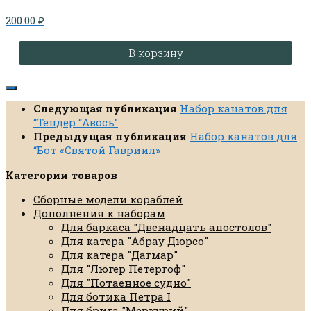
200.00
₽
В корзину
Следующая публикация
Набор канатов для
“Тендер “Авось”
Предыдущая публикация
Набор канатов для
“Бот «Святой Гавриил»
Категории товаров
Сборные модели кораблей
Дополнения к наборам
Для баркаса "Двенадцать апостолов"
Для катера "Абрау Дюрсо"
Для катера "Дагмар"
Для "Люгер Петергоф"
Для "Потаенное судно"
Для ботика Петра I
Для брига "Меркурий"