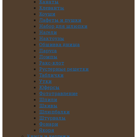
Канаты
Клеванты
Коуши
Лафеты и пушки
Набор для шлюпки
Нагели
Нактоузы
Обшивка днища
Паруса
Помпы
Ракс-клот
Рустерные решетки
Таблички
Утки
Юферсы
Фототравление
Шпили
Шкивы
Шлюпбалки
Штурвалы
Фонари
Якоря
Книги и чертежи