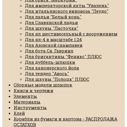
Для императорской яхты "Увалень"
Для итальянского виновоза "Леудо"
Для ладьи "Белый конь"
Для Славянской ладьи
Для шхуны "Ласточка"
Для ял шестивесельный с вооружением
Для ял-4 в масштабе 1:24
Для Азовской скампавеи
Для бота Св. Гавриил
Для бригантины "Феникс" ПЛЮС
Для дуббель-шлюпки
Для канонерского йола
Для тендер "Авось"
Для шхуны "Полоцк" ПЛЮС
Сборные модели шлюпок
Книги и чертежи
Элементы
Материалы
Инструменты
Клей
Корабли из бумаги и картона - РАСПРОДАЖА
ОСТАТКОВ