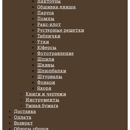
Нактоузы
Обшивка днища
Паруса
Помпы
Ракс-клот
Рустерные решетки
Таблички
Утки
Юферсы
Фототравление
Шпили
Шкивы
Шлюпбалки
Штурвалы
Фонари
Якоря
Книги и чертежи
Инструменты
Умная бумага
Доставка
Оплата
Возврат
Обзоры сборок