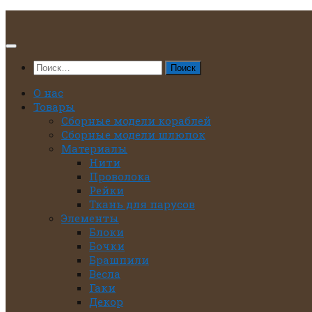
Перейти
к
содержимому
Найти:
О нас
Товары
Сборные модели кораблей
Сборные модели шлюпок
Материалы
Нити
Проволока
Рейки
Ткань для парусов
Элементы
Блоки
Бочки
Брашпили
Весла
Гаки
Декор