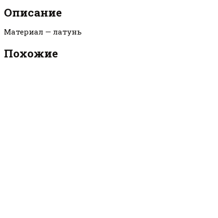
(упаковка
Описание
10
шт.)
Материал — латунь
Похожие