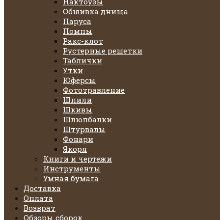
Нактоузы
Обшивка днища
Паруса
Помпы
Ракс-клот
Рустерные решетки
Таблички
Утки
Юферсы
Фототравление
Шпили
Шкивы
Шлюпбалки
Штурвалы
Фонари
Якоря
Книги и чертежи
Инструменты
Умная бумага
Доставка
Оплата
Возврат
Обзоры сборок