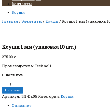
Контакты
Коуши
Главная
/
Элементы
/
Коуши
/ Коуши 1 мм (упаковка 10
Коуши 1 мм (упаковка 10 шт.)
275.00
₽
Производитель: Technell
В наличии
Количество
товара
В корзину
Коуши
Артикул:
TN-Dк06
Категория:
Коуши
1
мм
Описание