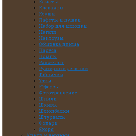
Канаты
Клеванты
Коуши
Лафеты и пушки
Набор для шлюпки
Нагели
Нактоузы
Обшивка днища
Паруса
Помпы
Ракс-клот
Рустерные решетки
Таблички
Утки
Юферсы
Фототравление
Шпили
Шкивы
Шлюпбалки
Штурвалы
Фонари
Якоря
Книги и чертежи