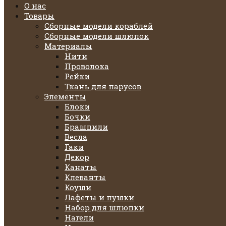
О нас
Товары
Сборные модели кораблей
Сборные модели шлюпок
Материалы
Нити
Проволока
Рейки
Ткань для парусов
Элементы
Блоки
Бочки
Брашпили
Весла
Гаки
Декор
Канаты
Клеванты
Коуши
Лафеты и пушки
Набор для шлюпки
Нагели