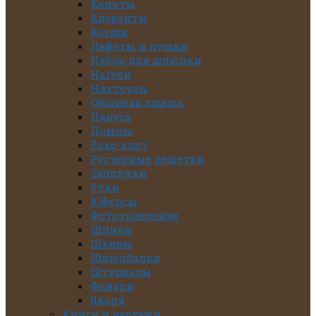
Канаты
Клеванты
Коуши
Лафеты и пушки
Набор для шлюпки
Нагели
Нактоузы
Обшивка днища
Паруса
Помпы
Ракс-клот
Рустерные решетки
Таблички
Утки
Юферсы
Фототравление
Шпили
Шкивы
Шлюпбалки
Штурвалы
Фонари
Якоря
Книги и чертежи