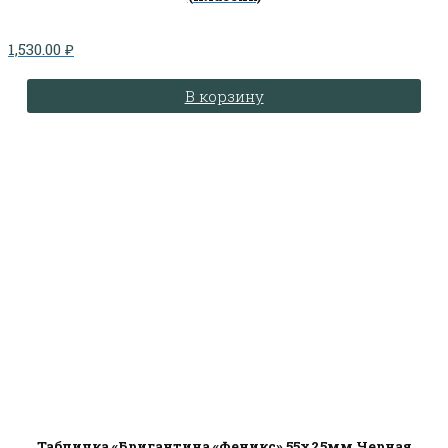
1,530.00
₽
В корзину
Табличка «Бригантина «Феникс» 55х25мм Черная