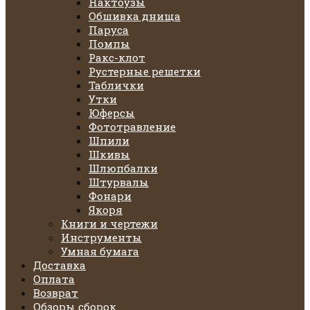
Нактоузы
Обшивка днища
Паруса
Помпы
Ракс-клот
Рустерные решетки
Таблички
Утки
Юферсы
Фототравление
Шпили
Шкивы
Шлюпбалки
Штурвалы
Фонари
Якоря
Книги и чертежи
Инструменты
Умная бумага
Доставка
Оплата
Возврат
Обзоры сборок