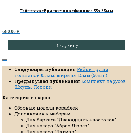
Табличка «Бригантина «Феникс» 55х25мм
680.00
₽
В корзину
Следующая публикация
Рейки груши
толщиной 0,5мм, ширина 1,5мм (50шт.)
Предыдущая публикация
Комплект парусов
Шхуны Полоцк
Категории товаров
Сборные модели кораблей
Дополнения к наборам
Для баркаса "Двенадцать апостолов"
Для катера "Абрау Дюрсо"
Для катера "Дагмар"