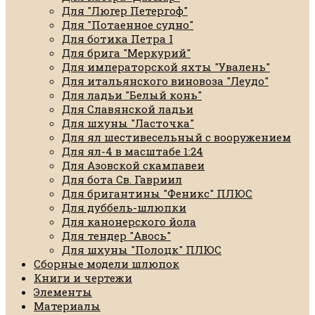
Для "Люгер Петергоф"
Для "Потаенное судно"
Для ботика Петра I
Для брига "Меркурий"
Для императорской яхты "Увалень"
Для итальянского виновоза "Леудо"
Для ладьи "Белый конь"
Для Славянской ладьи
Для шхуны "Ласточка"
Для ял шестивесельный с вооружением
Для ял-4 в масштабе 1:24
Для Азовской скампавеи
Для бота Св. Гавриил
Для бригантины "Феникс" ПЛЮС
Для дуббель-шлюпки
Для канонерского йола
Для тендер "Авось"
Для шхуны "Полоцк" ПЛЮС
Сборные модели шлюпок
Книги и чертежи
Элементы
Материалы