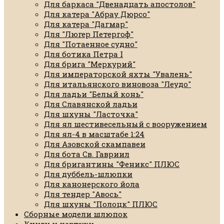
Для баркаса "Двенадцать апостолов"
Для катера "Абрау Дюрсо"
Для катера "Дагмар"
Для "Люгер Петергоф"
Для "Потаенное судно"
Для ботика Петра I
Для брига "Меркурий"
Для императорской яхты "Увалень"
Для итальянского виновоза "Леудо"
Для ладьи "Белый конь"
Для Славянской ладьи
Для шхуны "Ласточка"
Для ял шестивесельный с вооружением
Для ял-4 в масштабе 1:24
Для Азовской скампавеи
Для бота Св. Гавриил
Для бригантины "Феникс" ПЛЮС
Для дуббель-шлюпки
Для канонерского йола
Для тендер "Авось"
Для шхуны "Полоцк" ПЛЮС
Сборные модели шлюпок