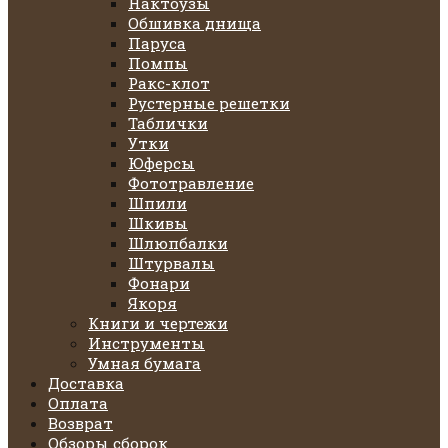
Нактоузы
Обшивка днища
Паруса
Помпы
Ракс-клот
Рустерные решетки
Таблички
Утки
Юферсы
Фототравление
Шпили
Шкивы
Шлюпбалки
Штурвалы
Фонари
Якоря
Книги и чертежи
Инструменты
Умная бумага
Доставка
Оплата
Возврат
Обзоры сборок