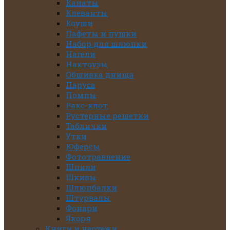
Канаты
Клеванты
Коуши
Лафеты и пушки
Набор для шлюпки
Нагели
Нактоузы
Обшивка днища
Паруса
Помпы
Ракс-клот
Рустерные решетки
Таблички
Утки
Юферсы
Фототравление
Шпили
Шкивы
Шлюпбалки
Штурвалы
Фонари
Якоря
Книги и чертежи