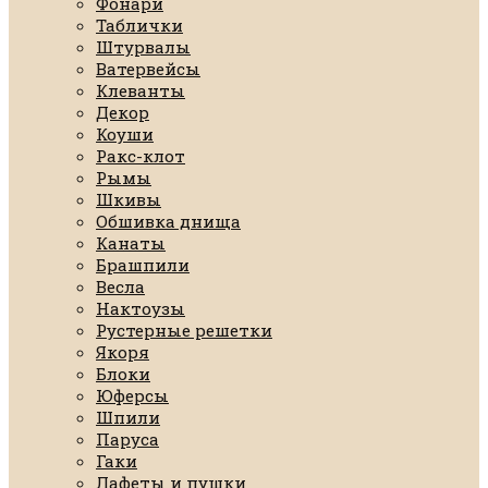
Фонари
Таблички
Штурвалы
Ватервейсы
Клеванты
Декор
Коуши
Ракс-клот
Рымы
Шкивы
Обшивка днища
Канаты
Брашпили
Весла
Нактоузы
Рустерные решетки
Якоря
Блоки
Юферсы
Шпили
Паруса
Гаки
Лафеты и пушки