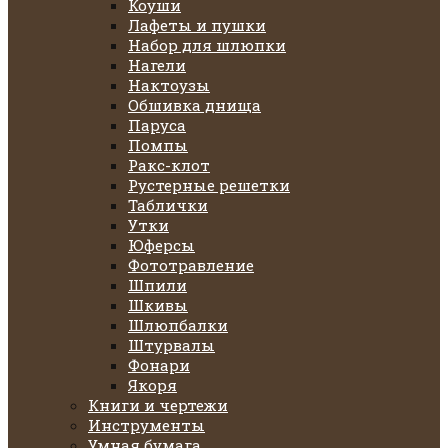
Коуши
Лафеты и пушки
Набор для шлюпки
Нагели
Нактоузы
Обшивка днища
Паруса
Помпы
Ракс-клот
Рустерные решетки
Таблички
Утки
Юферсы
Фототравление
Шпили
Шкивы
Шлюпбалки
Штурвалы
Фонари
Якоря
Книги и чертежи
Инструменты
Умная бумага