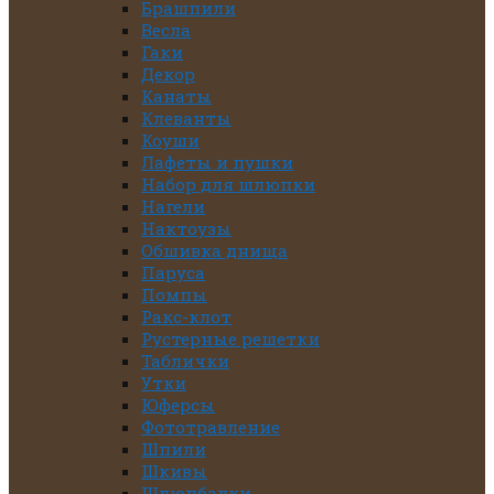
Брашпили
Весла
Гаки
Декор
Канаты
Клеванты
Коуши
Лафеты и пушки
Набор для шлюпки
Нагели
Нактоузы
Обшивка днища
Паруса
Помпы
Ракс-клот
Рустерные решетки
Таблички
Утки
Юферсы
Фототравление
Шпили
Шкивы
Шлюпбалки