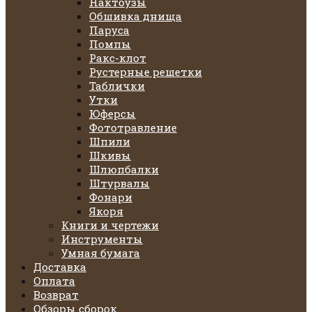
Нактоузы
Обшивка днища
Паруса
Помпы
Ракс-клот
Рустерные решетки
Таблички
Утки
Юферсы
Фототравление
Шпили
Шкивы
Шлюпбалки
Штурвалы
Фонари
Якоря
Книги и чертежи
Инструменты
Умная бумага
Доставка
Оплата
Возврат
Обзоры сборок