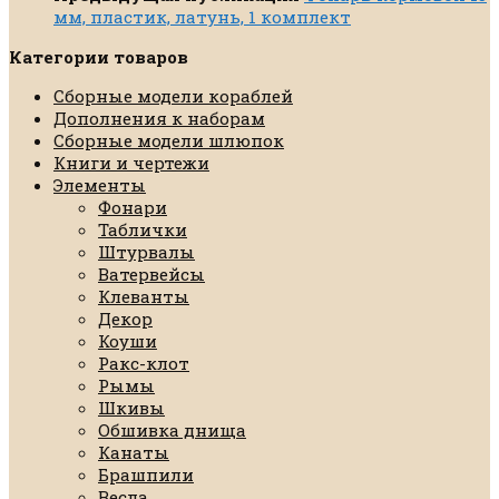
мм, пластик, латунь, 1 комплект
Категории товаров
Сборные модели кораблей
Дополнения к наборам
Сборные модели шлюпок
Книги и чертежи
Элементы
Фонари
Таблички
Штурвалы
Ватервейсы
Клеванты
Декор
Коуши
Ракс-клот
Рымы
Шкивы
Обшивка днища
Канаты
Брашпили
Весла