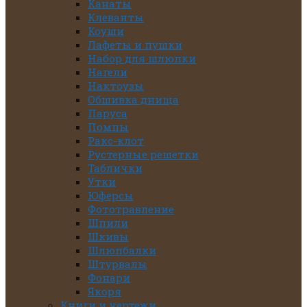
Канаты
Клеванты
Коуши
Лафеты и пушки
Набор для шлюпки
Нагели
Нактоузы
Обшивка днища
Паруса
Помпы
Ракс-клот
Рустерные решетки
Таблички
Утки
Юферсы
Фототравление
Шпили
Шкивы
Шлюпбалки
Штурвалы
Фонари
Якоря
Книги и чертежи