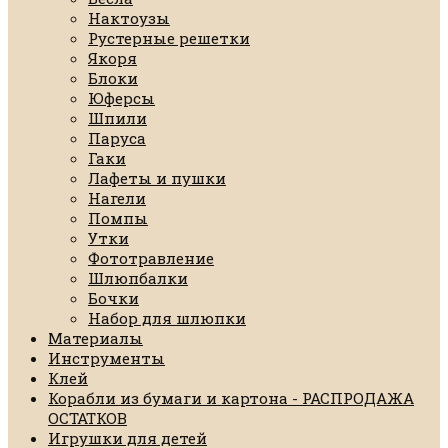
Нактоузы
Рустерные решетки
Якоря
Блоки
Юферсы
Шпили
Паруса
Гаки
Лафеты и пушки
Нагели
Помпы
Утки
Фототравление
Шлюпбалки
Бочки
Набор для шлюпки
Материалы
Инструменты
Клей
Корабли из бумаги и картона - РАСПРОДАЖА
ОСТАТКОВ
Игрушки для детей