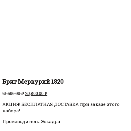
Бриг Меркурий 1820
Первоначальная
Текущая
21,500.00
₽
20,800.00
₽
цена
цена:
АКЦИЯ! БЕСПЛАТНАЯ ДОСТАВКА при заказе этого
составляла
20,800.00 ₽.
набора!
21,500.00 ₽.
Производитель: Эскадра