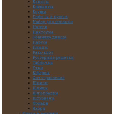
Канаты
Клеванты
Коуши
Лафеты и пушки
Набор для шлюпки
Нагели
Нактоузы
Обшивка днища
Паруса
Помпы
Ракс-клот
Рустерные решетки
Таблички
Утки
Юферсы
Фототравление
Шпили
Шкивы
Шлюпбалки
Штурвалы
Фонари
Якоря
Книги и чертежи