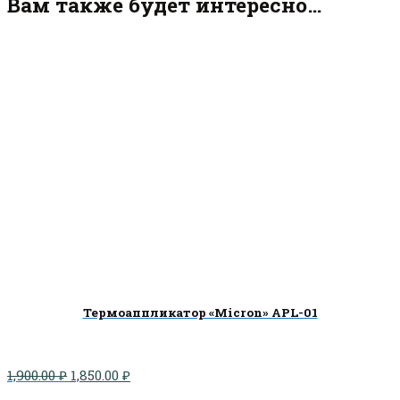
Вам также будет интересно…
Термоаппликатор «Micron» APL-01
Первоначальная
Текущая
1,900.00
₽
1,850.00
₽
цена
цена: