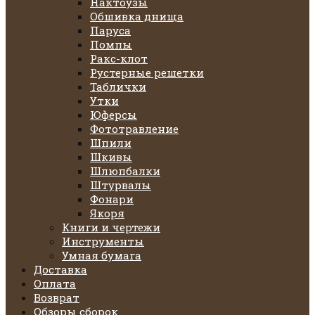
Нактоузы
Обшивка днища
Паруса
Помпы
Ракс-клот
Рустерные решетки
Таблички
Утки
Юферсы
Фототравление
Шпили
Шкивы
Шлюпбалки
Штурвалы
Фонари
Якоря
Книги и чертежи
Инструменты
Умная бумага
Доставка
Оплата
Возврат
Обзоры сборок