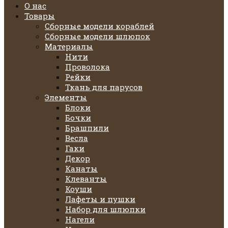
О нас
Товары
Сборные модели кораблей
Сборные модели шлюпок
Материалы
Нити
Проволока
Рейки
Ткань для парусов
Элементы
Блоки
Бочки
Брашпили
Весла
Гаки
Декор
Канаты
Клеванты
Коуши
Лафеты и пушки
Набор для шлюпки
Нагели