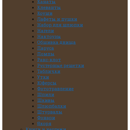
Канаты
Клеванты
Коуши
Лафеты и пушки
Набор для шлюпки
Нагели
Нактоузы
Обшивка днища
Паруса
Помпы
Ракс-клот
Рустерные решетки
Таблички
Утки
Юферсы
Фототравление
Шпили
Шкивы
Шлюпбалки
Штурвалы
Фонари
Якоря
Книги и чертежи