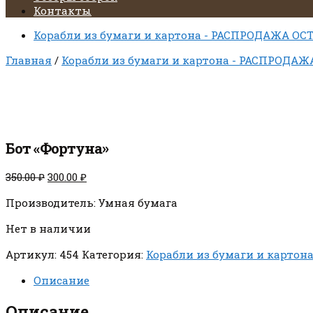
Контакты
Корабли из бумаги и картона - РАСПРОДАЖА ОС
Главная
/
Корабли из бумаги и картона - РАСПРОДАЖ
Бот «Фортуна»
Первоначальная
Текущая
350.00
₽
300.00
₽
цена
цена:
Производитель: Умная бумага
составляла
300.00 ₽.
350.00 ₽.
Нет в наличии
Артикул:
454
Категория:
Корабли из бумаги и картон
Описание
Описание