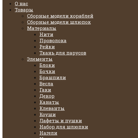
О нас
Товары
Сборные модели кораблей
Сборные модели шлюпок
Материалы
Нити
Проволока
Рейки
Ткань для парусов
Элементы
Блоки
Бочки
Брашпили
Весла
Гаки
Декор
Канаты
Клеванты
Коуши
Лафеты и пушки
Набор для шлюпки
Нагели