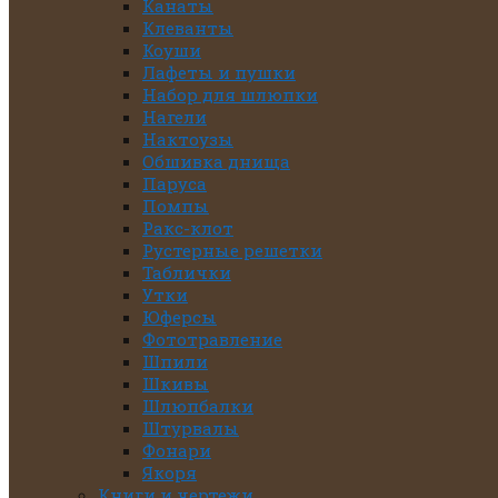
Канаты
Клеванты
Коуши
Лафеты и пушки
Набор для шлюпки
Нагели
Нактоузы
Обшивка днища
Паруса
Помпы
Ракс-клот
Рустерные решетки
Таблички
Утки
Юферсы
Фототравление
Шпили
Шкивы
Шлюпбалки
Штурвалы
Фонари
Якоря
Книги и чертежи