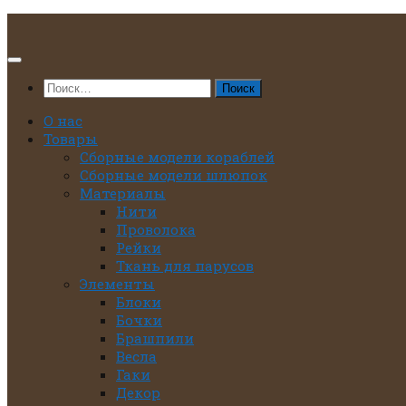
Перейти
к
содержимому
Найти:
О нас
Товары
Сборные модели кораблей
Сборные модели шлюпок
Материалы
Нити
Проволока
Рейки
Ткань для парусов
Элементы
Блоки
Бочки
Брашпили
Весла
Гаки
Декор