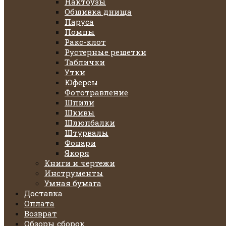
Нактоузы
Обшивка днища
Паруса
Помпы
Ракс-клот
Рустерные решетки
Таблички
Утки
Юферсы
Фототравление
Шпили
Шкивы
Шлюпбалки
Штурвалы
Фонари
Якоря
Книги и чертежи
Инструменты
Умная бумага
Доставка
Оплата
Возврат
Обзоры сборок