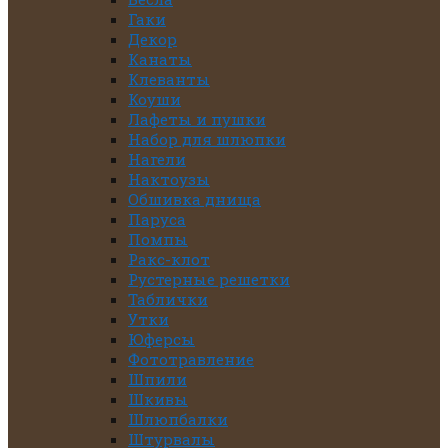
Гаки
Декор
Канаты
Клеванты
Коуши
Лафеты и пушки
Набор для шлюпки
Нагели
Нактоузы
Обшивка днища
Паруса
Помпы
Ракс-клот
Рустерные решетки
Таблички
Утки
Юферсы
Фототравление
Шпили
Шкивы
Шлюпбалки
Штурвалы