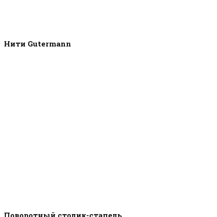
Нити Gutermann
Поворотный столик-стапель