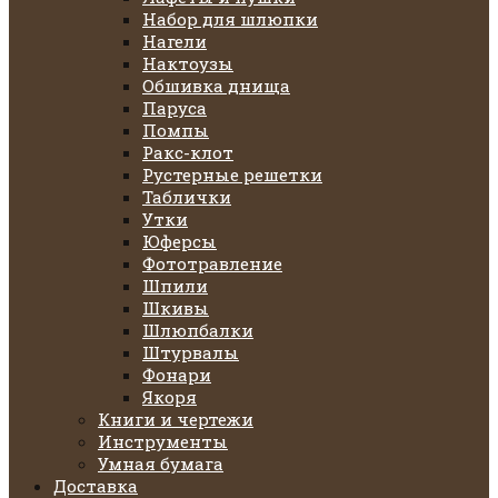
Набор для шлюпки
Нагели
Нактоузы
Обшивка днища
Паруса
Помпы
Ракс-клот
Рустерные решетки
Таблички
Утки
Юферсы
Фототравление
Шпили
Шкивы
Шлюпбалки
Штурвалы
Фонари
Якоря
Книги и чертежи
Инструменты
Умная бумага
Доставка